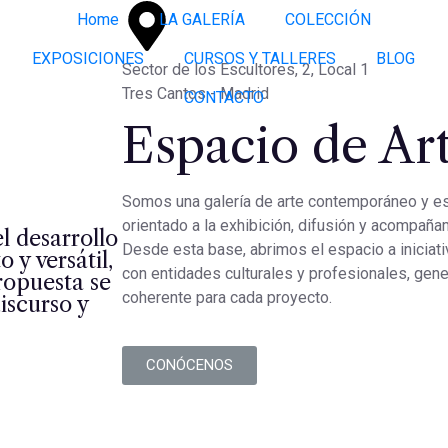
Home
LA GALERÍA
COLECCIÓN
EXPOSICIONES
CURSOS Y TALLERES
BLOG
Sector de los Escultores, 2, Local 1
Tres Cantos - Madrid
CONTACTO
Espacio de Ar
Somos una galería de arte contemporáneo y es
orientado a la exhibición, difusión y acompaña
l desarrollo
Desde esta base, abrimos el espacio a iniciat
 y versátil,
con entidades culturales y profesionales, gen
ropuesta se
coherente para cada proyecto.
iscurso y
CONÓCENOS