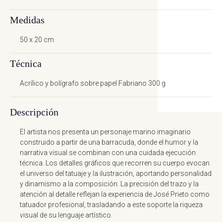
Medidas
Capitán Barracuda
50 x 20 cm
Técnica
José Prieto
Acrílico y bolígrafo sobre papel Fabriano 300 g
Descripción
El artista nos presenta un personaje marino imaginario
construido a partir de una barracuda, donde el humor y la
narrativa visual se combinan con una cuidada ejecución
técnica. Los detalles gráficos que recorren su cuerpo evocan
el universo del tatuaje y la ilustración, aportando personalidad
Enviar consulta
y dinamismo a la composición. La precisión del trazo y la
atención al detalle reflejan la experiencia de José Prieto como
tatuador profesional, trasladando a este soporte la riqueza
Al facilitar tus datos, aceptas nuestra
Política de
visual de su lenguaje artístico.
privacidad