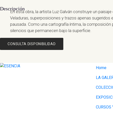
Medidas
80 x 100 cm
Descripción
En esta obra, la artista Luz Galván construye un paisaje 
Técnica
Acrílicos y Materia y técnicas mixtas
Veladuras, superposiciones y trazos apenas sugeridos
pausada. Como una cartografía íntima, la composición 
silencios que permanecen bajo la superficie.
CONSULTA DISPONIBILIDAD
Home
Al facilitar tus datos,
LA GALE
COLECCI
EXPOSIC
CURSOS 