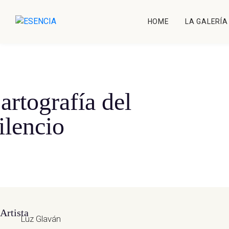
HOME
LA GALERÍA
artografía del
ilencio
Artista
Luz Glaván