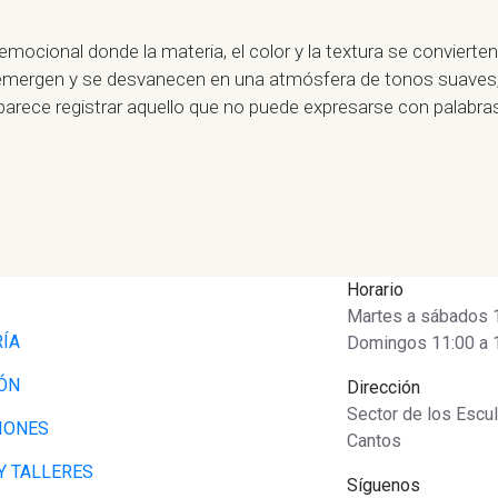
emocional donde la materia, el color y la textura se convierte
 emergen y se desvanecen en una atmósfera de tonos suaves,
parece registrar aquello que no puede expresarse con palabra
Enviar consulta
Horario
 aceptas nuestra
Política de privacidad
Martes a sábados 10
RÍA
Domingos 11:00 a 
ÓN
Dirección
Sector de los Escul
IONES
Cantos
Y TALLERES
Síguenos