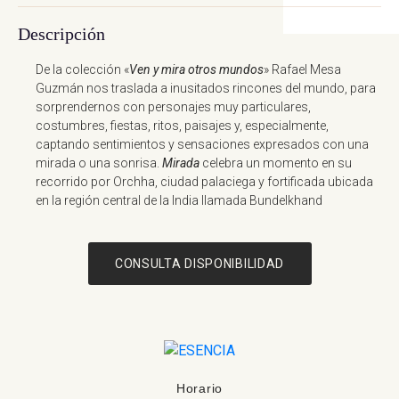
Rafael Mesa Guzmán
Descripción
De la colección «
Ven y mira otros mundos
» Rafael Mesa
Guzmán nos traslada a inusitados rincones del mundo, para
sorprendernos con personajes muy particulares,
costumbres, fiestas, ritos, paisajes y, especialmente,
captando sentimientos y sensaciones expresados con una
mirada o una sonrisa.
Mirada
celebra un momento en su
recorrido por Orchha, ciudad palaciega y fortificada ubicada
en la región central de la India llamada Bundelkhand
CONSULTA DISPONIBILIDAD
Enviar consulta
Al facilitar tus datos, aceptas nuestra
Política de
privacidad
Horario